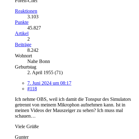
Foren-Chef
Reaktionen
3.103
Punkte
45.827
Artikel
2
Beiträge
8.242
Wohnort
Nahe Bonn
Geburtstag
2. April 1955 (71)
7. Juni 2024 um 08:17
#118
Ich nehme OBS, weil ich damit die Tonspur des Simulators
getrennt von meinem Mikrophon aufnehmen kann. Ist in
meinen Videos der Mauszeiger zu sehen? Ich muss mal
schauen…
Viele Grüße
Gunter