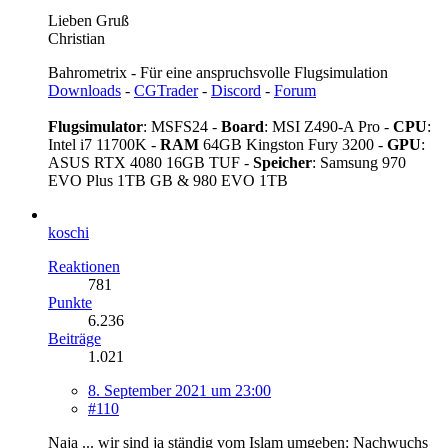
Lieben Gruß
Christian
Bahrometrix - Für eine anspruchsvolle Flugsimulation
Downloads
-
CGTrader
-
Discord
-
Forum
Flugsimulator
: MSFS24 -
Board
: MSI Z490-A Pro -
CPU
:
Intel i7 11700K -
RAM
64GB Kingston Fury 3200 -
GPU
:
ASUS RTX 4080 16GB TUF -
Speicher
: Samsung 970
EVO Plus 1TB GB & 980 EVO 1TB
koschi
Reaktionen
781
Punkte
6.236
Beiträge
1.021
8. September 2021 um 23:00
#110
Naja ... wir sind ja ständig vom Islam umgeben: Nachwuchs