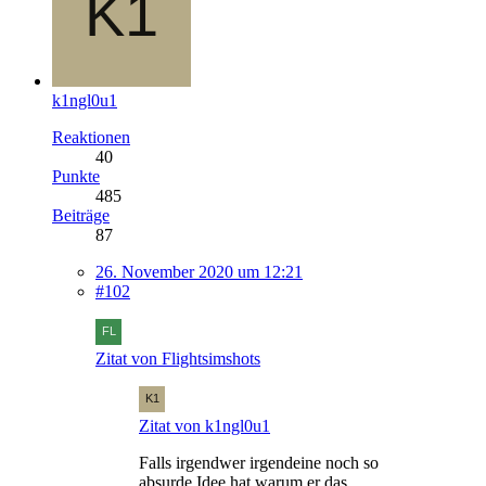
k1ngl0u1
Reaktionen
40
Punkte
485
Beiträge
87
26. November 2020 um 12:21
#102
Zitat von Flightsimshots
Zitat von k1ngl0u1
Falls irgendwer irgendeine noch so
absurde Idee hat warum er das