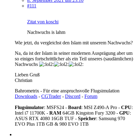
8. September 2021 um 23:10
#111
Zitat von koschi
Nachwuchs is lahm
Wie jetzt, du vergleichst den Islam mit unserem Nachwuchs?
Na, da ist der Islam in seiner modernen Ausprägung aber um
so einiges fortschrittlicher als ein Teil unseres (saudämlichen)
Nachwuchs
Lieben Gruß
Christian
Bahrometrix - Für eine anspruchsvolle Flugsimulation
Downloads
-
CGTrader
-
Discord
-
Forum
Flugsimulator
: MSFS24 -
Board
: MSI Z490-A Pro -
CPU
:
Intel i7 11700K -
RAM
64GB Kingston Fury 3200 -
GPU
:
ASUS RTX 4080 16GB TUF -
Speicher
: Samsung 970
EVO Plus 1TB GB & 980 EVO 1TB