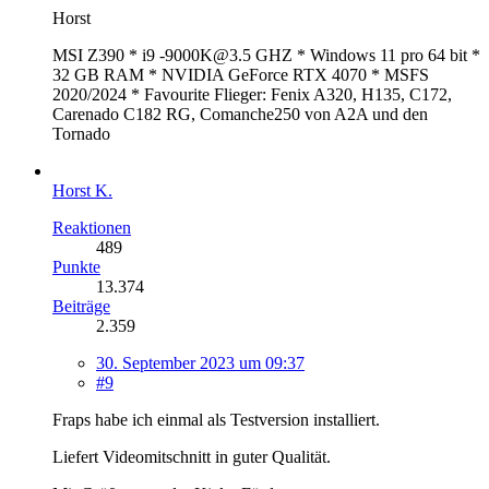
Horst
MSI Z390 * i9 -9000K@3.5 GHZ * Windows 11 pro 64 bit *
32 GB RAM * NVIDIA GeForce RTX 4070 * MSFS
2020/2024 * Favourite Flieger: Fenix A320, H135, C172,
Carenado C182 RG, Comanche250 von A2A und den
Tornado
Horst K.
Reaktionen
489
Punkte
13.374
Beiträge
2.359
30. September 2023 um 09:37
#9
Fraps habe ich einmal als Testversion installiert.
Liefert Videomitschnitt in guter Qualität.