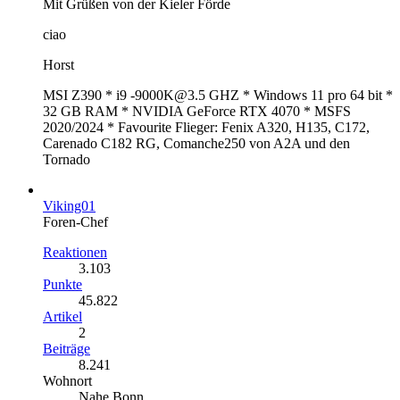
Mit Grüßen von der Kieler Förde
ciao
Horst
MSI Z390 * i9 -9000K@3.5 GHZ * Windows 11 pro 64 bit *
32 GB RAM * NVIDIA GeForce RTX 4070 * MSFS
2020/2024 * Favourite Flieger: Fenix A320, H135, C172,
Carenado C182 RG, Comanche250 von A2A und den
Tornado
Viking01
Foren-Chef
Reaktionen
3.103
Punkte
45.822
Artikel
2
Beiträge
8.241
Wohnort
Nahe Bonn