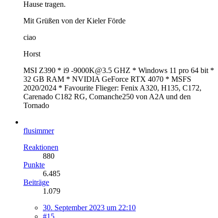
Hause tragen.
Mit Grüßen von der Kieler Förde
ciao
Horst
MSI Z390 * i9 -9000K@3.5 GHZ * Windows 11 pro 64 bit *
32 GB RAM * NVIDIA GeForce RTX 4070 * MSFS
2020/2024 * Favourite Flieger: Fenix A320, H135, C172,
Carenado C182 RG, Comanche250 von A2A und den
Tornado
flusimmer
Reaktionen
880
Punkte
6.485
Beiträge
1.079
30. September 2023 um 22:10
#15