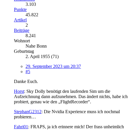
3.103
Punkte
45.822
Artikel
2
Beiträge
8.241
Wohnort
Nahe Bonn
Geburtstag
2. April 1955 (71)
29. September 2023 um 20:37
#5
Danke Euch.
Horst
: Sky Dolly benötigt den laufenden Sim um die
Aufzeichnung dann aufzunehmen. Das ändert nichts, habe ich
probiert, genau wie den „FlightRecorder“.
StephanG2312
: Die Nvidia Experience muss ich nochmal
probieren…
Fahri01
: FRAPS, ja ich erinnere mich! Der frass unheimlich