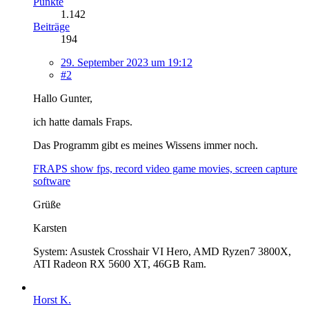
Punkte
1.142
Beiträge
194
29. September 2023 um 19:12
#2
Hallo Gunter,
ich hatte damals Fraps.
Das Programm gibt es meines Wissens immer noch.
FRAPS show fps, record video game movies, screen capture
software
Grüße
Karsten
System: Asustek Crosshair VI Hero, AMD Ryzen7 3800X,
ATI Radeon RX 5600 XT, 46GB Ram.
Horst K.