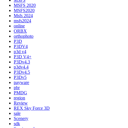
MSFS
MSFS 2020
MSFS2020
Msfs 2024
msfs2024
online
ORBX
orthophoto
P3D
P3DV4
p3d v4
P3D V4+
P3Dv4.3
p3dv4.4
P3Dv4.5
P3Dv5
payware
pbr
PMDG
region
Review
REX Sky Force 3D
sale
Scenery
sdk