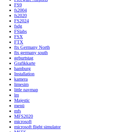
FS9
fs2004
fs2020
FS2024
fsdg
FSlabs
FSX
FTX
ftx Germany North
ftx germany south
geburtstag
Grafikkarte
hamburg
Installation
kamera
limesim
little navmap
lm
Majestic
menü
mfs
MFS2020
microsoft
microsoft flight simulator