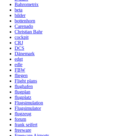
Bahrometrix
beta
bilder
bottenhorn
Carenado
Christian Bahr
cockpit
CRJ
DCS
Dänemark
edgt
edle
FBW
fliegen
Flight plans
flughafen
flugplan
flugplatz
Flugsimulation
Flugsimulator
flugzeug
forum
frank seifert
freeware
Freeware Airports