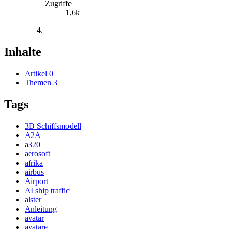
Zugriffe
1,6k
Inhalte
Artikel
0
Themen
3
Tags
3D Schiffsmodell
A2A
a320
aerosoft
afrika
airbus
Airport
AI ship traffic
alster
Anleitung
avatar
avatare