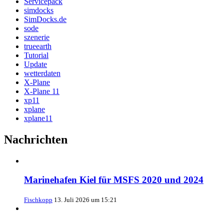
Servicepack
simdocks
SimDocks.de
sode
szenerie
trueearth
Tutorial
Update
wetterdaten
X-Plane
X-Plane 11
xp11
xplane
xplane11
Nachrichten
Marinehafen Kiel für MSFS 2020 und 2024
Fischkopp
13. Juli 2026 um 15:21