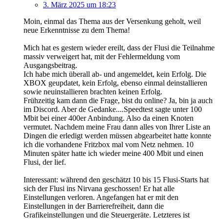
3. März 2025 um 18:23
Moin, einmal das Thema aus der Versenkung geholt, weil
neue Erkenntnisse zu dem Thema!
Mich hat es gestern wieder ereilt, dass der Flusi die Teilnahme
massiv verweigert hat, mit der Fehlermeldung vom
Ausgangsbeitrag.
Ich habe mich überall ab- und angemeldet, kein Erfolg. Die
XBOX geupdatet, kein Erfolg, ebenso einmal deinstallieren
sowie neuinstallieren brachten keinen Erfolg.
Frühzeitig kam dann die Frage, bist du online? Ja, bin ja auch
im Discord. Aber de Gedanke....Speedtest sagte unter 100
Mbit bei einer 400er Anbindung. Also da einen Knoten
vermutet. Nachdem meine Frau dann alles von Ihrer Liste an
Dingen die erledigt werden müssen abgearbeitet hatte konnte
ich die vorhandene Fritzbox mal vom Netz nehmen. 10
Minuten später hatte ich wieder meine 400 Mbit und einen
Flusi, der lief.
Interessant: während den geschätzt 10 bis 15 Flusi-Starts hat
sich der Flusi ins Nirvana geschossen! Er hat alle
Einstellungen verloren. Angefangen hat er mit den
Einstellungen in der Barrierefreiheit, dann die
Grafikeinstellungen und die Steuergeräte. Letzteres ist