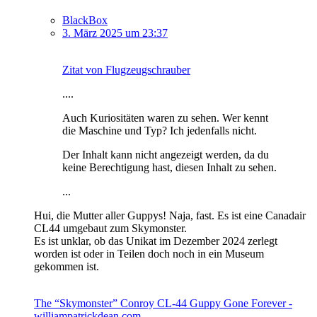
BlackBox
3. März 2025 um 23:37
Zitat von Flugzeugschrauber
....
Auch Kuriositäten waren zu sehen. Wer kennt
die Maschine und Typ? Ich jedenfalls nicht.
Der Inhalt kann nicht angezeigt werden, da du
keine Berechtigung hast, diesen Inhalt zu sehen.
...
Hui, die Mutter aller Guppys! Naja, fast. Es ist eine Canadair
CL44 umgebaut zum Skymonster.
Es ist unklar, ob das Unikat im Dezember 2024 zerlegt
worden ist oder in Teilen doch noch in ein Museum
gekommen ist.
The “Skymonster” Conroy CL-44 Guppy Gone Forever -
williampatrickdean.com