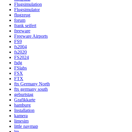
Flugsimulation
Flugsimulator
flugzeug
forum
frank seifert
freeware
Freeware Airports
FS9
fs2004
fs2020
FS2024
fsdg
FSlabs
FSX
FTX
ftx Germany North
ftx germany south
geburtstag
Grafikkarte
hamburg
Installation
kamera
limesim
little navmap
lm