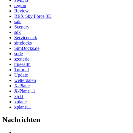
PMDG
region
Review
REX Sky Force 3D
sale
Scenery
sdk
Servicepack
simdocks
SimDocks.de
sode
szenerie
trueearth
Tutorial
Update
wetterdaten
X-Plane
X-Plane 11
xp11
xplane
xplane11
Nachrichten