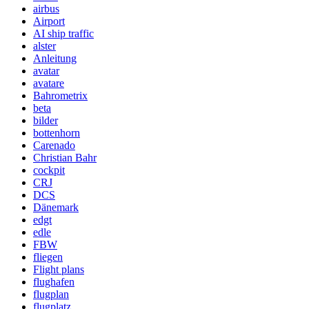
airbus
Airport
AI ship traffic
alster
Anleitung
avatar
avatare
Bahrometrix
beta
bilder
bottenhorn
Carenado
Christian Bahr
cockpit
CRJ
DCS
Dänemark
edgt
edle
FBW
fliegen
Flight plans
flughafen
flugplan
flugplatz