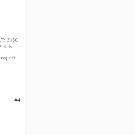
RTX 3080,
Pedals
sspricht.
#4