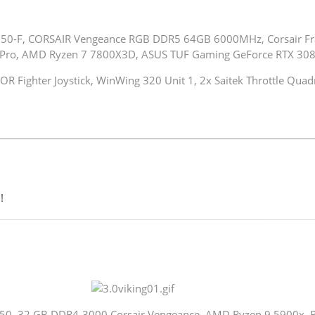
50-F, CORSAIR Vengeance RGB DDR5 64GB 6000MHz, Corsair F
Pro, AMD Ryzen 7 7800X3D, ASUS TUF Gaming GeForce RTX 308
 Fighter Joystick, WinWing 320 Unit 1, 2x Saitek Throttle Quad
!
50, 32 GB DDR4-3000 Corsair Vengeance, AMD Ryzen 9 5900x, 