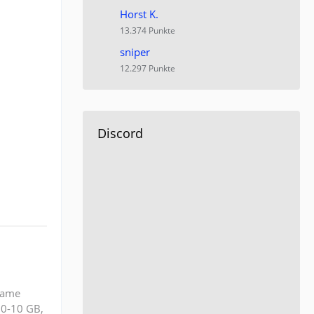
Horst K.
13.374 Punkte
sniper
12.297 Punkte
Discord
rame
0-10 GB,