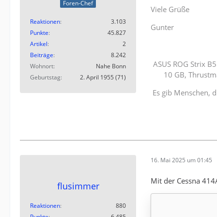
Foren-Chef
Viele Grüße
Reaktionen
3.103
Gunter
Punkte
45.827
Artikel
2
Beiträge
8.242
ASUS ROG Strix B5
Wohnort
Nahe Bonn
10 GB, Thrustm
Geburtstag
2. April 1955 (71)
Es gib Menschen, d
16. Mai 2025 um 01:45
Mit der Cessna 414
flusimmer
Reaktionen
880
Punkte
6.485