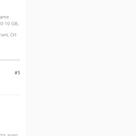
rame
0-10 GB,
rant, CH
#5
RTX 3080,