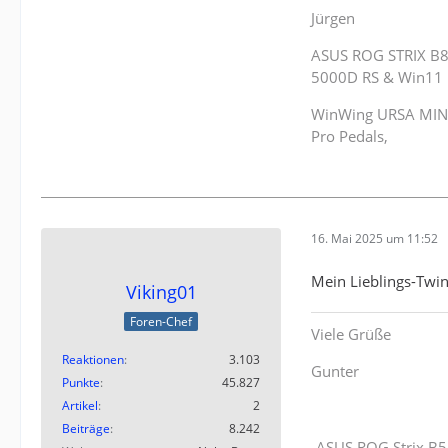
Jürgen
ASUS ROG STRIX B8
5000D RS & Win11 
WinWing URSA MINOR
Pro Pedals,
16. Mai 2025 um 11:52
Mein Lieblings-Twin
Viking01
Foren-Chef
Viele Grüße
Reaktionen
3.103
Gunter
Punkte
45.827
Artikel
2
Beiträge
8.242
ASUS ROG Strix B5