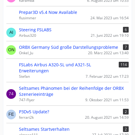
Karamba
6. August 2023 um 10:33
Prepar3D v5.4 Now Available
flusimmer
24. Mai 2023 um 16:54
Steering FSLABS
6
Airbus320
21. Juni 2022 um 19:10
ORBX Germany Süd große Darstellungsprobleme
7
Onkel_Ju
20. März 2022 um 13:40
FSLabs Airbus A320-SL und A321-SL
114
Erweiterungen
Stefan
7. Februar 2022 um 17:23
Seltsames Phänomen bei der Reihenfolge der ORBX
Szenerieeinträge
747-Flyer
9. Oktober 2021 um 11:53
P3Dv5 Update?
2
ferrari2k
20. August 2021 um 14:59
Seltsames Startverhalten
2
elgreco111
27. Juli 2021 um 17:30