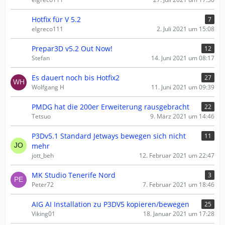
Hotfix für V 5.2
7
elgreco111
2. Juli 2021 um 15:08
Prepar3D v5.2 Out Now!
12
Stefan
14. Juni 2021 um 08:17
Es dauert noch bis Hotfix2
27
Wolfgang H
11. Juni 2021 um 09:39
PMDG hat die 200er Erweiterung rausgebracht
22
Tetsuo
9. März 2021 um 14:46
P3Dv5.1 Standard Jetways bewegen sich nicht
11
mehr
jott_beh
12. Februar 2021 um 22:47
MK Studio Tenerife Nord
3
Peter72
7. Februar 2021 um 18:46
AIG AI Installation zu P3DV5 kopieren/bewegen
25
Viking01
18. Januar 2021 um 17:28