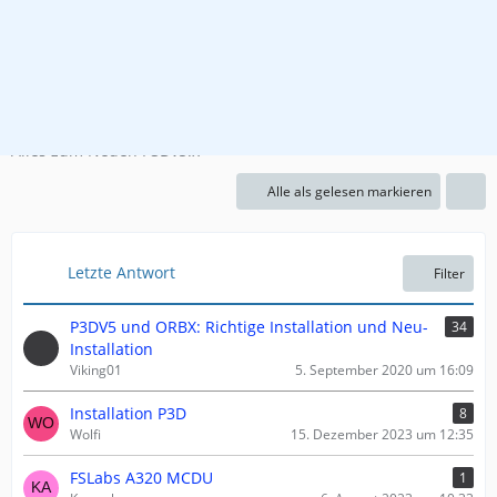
Ältere Simulatoren
P3D_V_5
Alles zum Neuen P3Dv5.x
Alle als gelesen markieren
Letzte Antwort
Filter
P3DV5 und ORBX: Richtige Installation und Neu-
34
Installation
Viking01
5. September 2020 um 16:09
Installation P3D
8
Wolfi
15. Dezember 2023 um 12:35
FSLabs A320 MCDU
1